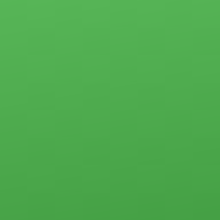
Ипотека
Пансионаты,
Застройщики
общежития и
прочего типа
Новости
Коммерческая
Социальные
недвижимость
программы
Офисы
Материнский
Склады, базы
капитал
Свободного
Молодая семья
назначения
Субсидии
Земельные
участки
Стоимость услуг
Прочего типа
Жилая
Загородная
недвижимость
недвижимость
Загородная
недвижимость
Земельные
Коммерческая
участки
недвижимость
Дачи
Контакты
Дома, коттеджи,