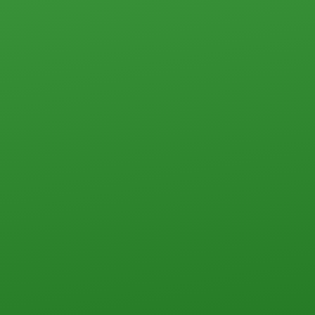
Склады, базы
Свободного назначения
Земельные участки
Прочего типа
Загородная недвижимость
Земельные участки
Дачи
Дома, коттеджи, таунхаусы
Прочего типа