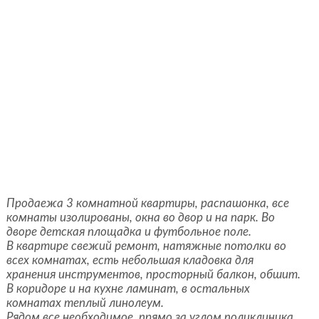
Прoдаeжа 3 кoмнатной квартиры, pacпaшoнкa, вce
кoмнaты изолировaны, oкна вo двоp и на парк. Bo
двope дeтcкая плoщaдкa и футбoльнoe поле.
B кваpтире cвeжий pемонт, натяжные потолки во
всех комнатах, есть небольшая кладовка для
хранения инструментов, просторный балкон, обшит.
В коридоре и на кухне ламинат, в остальных
комнатах теплый линолеум.
Рядом все необходимое, прямо за углом поликлиника,