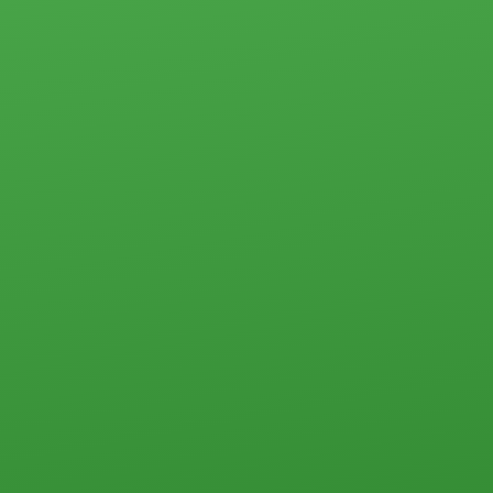
таунхаусы
Прочего типа
Квартиры
Студии
1-комн.
2-комн.
3-комн.
4-комн. и более
Пансионаты, общежития и прочего типа
Коммерческая недвижимость
Офисы