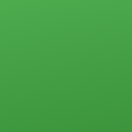
Прочего типа
Жилая
Загородная
недвижимость
недвижимость
Загородная
недвижимость
Земельные
Коммерческая
участки
недвижимость
Дачи
Контакты
Дома, коттеджи,
таунхаусы
Прочего типа
Квартиры
Студии
1-комн.