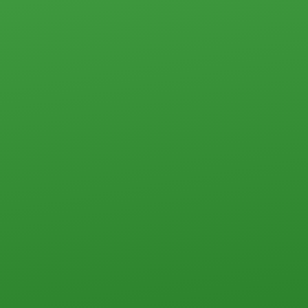
2-комн.
3-комн.
4-комн. и более
Пансионаты, общежития и прочего типа
Коммерческая недвижимость
Офисы
Склады, базы
Свободного назначения
Земельные участки
Прочего типа
Загородная недвижимость
Земельные участки
Дачи
Дома, коттеджи, таунхаусы
Прочего типа