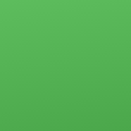
Квартиры
Сертификаты и
Студии
награды
1-комн.
Отзывы
2-комн.
Партнёры
3-комн.
4-комн. и более
Ипотека
Пансионаты,
Застройщики
общежития и
прочего типа
Новости
Коммерческая
Социальные
недвижимость
программы
Офисы
Материнский
Склады, базы
капитал
Свободного
Молодая семья
назначения
Субсидии
Земельные
участки
Стоимость услуг