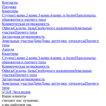
Контакты
Продажа
Квартиры
Студии
1-комн.
2-комн.
3-комн.
4-комн. и более
Пансионаты,
общежития и прочего типа
Коммерческая недвижимость
Офисы
Склады, базы
Свободного назначения
Земельные
участки
Прочего типа
Загородная недвижимость
Земельные участки
Дачи
Дома, коттеджи, таунхаусы
Прочего
типа
Аренда
Квартиры
Студии
1-комн.
2-комн.
3-комн.
4-комн. и более
Пансионаты,
общежития и прочего типа
Коммерческая недвижимость
Офисы
Склады, базы
Свободного назначения
Земельные
участки
Прочего типа
Загородная недвижимость
Земельные участки
Дачи
Дома, коттеджи, таунхаусы
Прочего
типа
Наши клиенты
считают нас лучшими,
а мы работаем так,