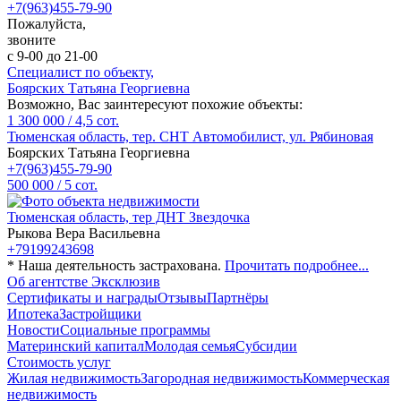
+7(963)455-79-90
Пожалуйста,
звоните
с 9-00 до 21-00
Специалист по объекту,
Боярских Татьяна Георгиевна
Возможно, Вас заинтересуют похожие объекты:
1 300 000
/
4,5 сот.
Тюменская область, тер. СНТ Автомобилист, ул. Рябиновая
Боярских Татьяна Георгиевна
+7(963)455-79-90
500 000
/
5 сот.
Тюменская область, тер ДНТ Звездочка
Рыкова Вера Васильевна
+79199243698
* Наша деятельность застрахована.
Прочитать подробнее...
Об агентстве Эксклюзив
Сертификаты и награды
Отзывы
Партнёры
Ипотека
Застройщики
Новости
Социальные программы
Материнский капитал
Молодая семья
Субсидии
Стоимость услуг
Жилая недвижимость
Загородная недвижимость
Коммерческая
недвижимость