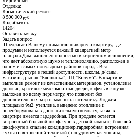
Кирпичный
Отделка:
Косметический ремонт
8 500 000
руб.
Код объекта:
14204
Оставить заявку
Задать вопрос
Предлагаю Вашему вниманию шикарную квартиру, где
продуман и используется каждый квадратный метр
площади.Дом выполнен полностью в кирпичном исполнении,
что даёт абсолютную шумо и теплоизоляцию, расположен в
одном из самых популярных районов города. Вся
инфраструктура в пешей доступности, школы, д/ сады,
магазины, рынок "Блошинка", ТЦ "Колумб". В квартире
выполнен ремонт из качественных материалов, установлены
дорогие, красивые межкомнатные двери, кафель в санузле
выложен по всему периметру, что позволит без
дополнительных затрат заменить сантехнику. Лоджия
площадью 9м2, утеплена, выведено отопление и
переоборудована в дополнительную комнату, также в
квартире имеется гардеробная. При продаже остаётся
встроенный большой шкаф-купе в детской комнате, большой
шкаф-купе в спальне,кондиционер,гардеробная, встроенная
кухня со встроенной техникой ( посудомоечная машина,