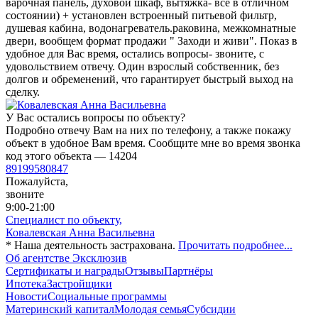
варочная панель, духовой шкаф, вытяжка- всё в отличном
состоянии) + установлен встроенный питьевой фильтр,
душевая кабина, водонагреватель.раковина, межкомнатные
двери, вообщем формат продажи " Заходи и живи". Показ в
удобное для Вас время, остались вопросы- звоните, с
удовольствием отвечу. Один взрослый собственник, без
долгов и обременений, что гарантирует быстрый выход на
сделку.
У Вас остались вопросы по объекту?
Подробно отвечу Вам на них по телефону, а также покажу
объект в удобное Вам время. Сообщите мне во время звонка
код этого объекта — 14204
89199580847
Пожалуйста,
звоните
9:00-21:00
Специалист по объекту,
Ковалевская Анна Васильевна
* Наша деятельность застрахована.
Прочитать подробнее...
Об агентстве Эксклюзив
Сертификаты и награды
Отзывы
Партнёры
Ипотека
Застройщики
Новости
Социальные программы
Материнский капитал
Молодая семья
Субсидии