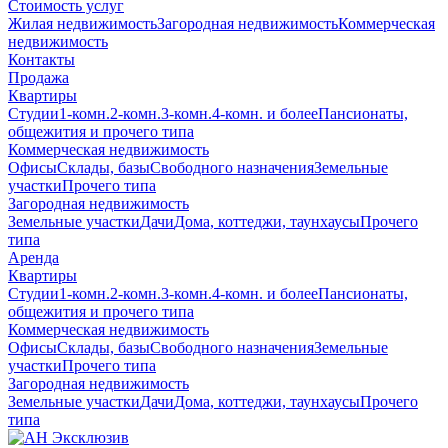
Стоимость услуг
Жилая недвижимость
Загородная недвижимость
Коммерческая
недвижимость
Контакты
Продажа
Квартиры
Студии
1-комн.
2-комн.
3-комн.
4-комн. и более
Пансионаты,
общежития и прочего типа
Коммерческая недвижимость
Офисы
Склады, базы
Свободного назначения
Земельные
участки
Прочего типа
Загородная недвижимость
Земельные участки
Дачи
Дома, коттеджи, таунхаусы
Прочего
типа
Аренда
Квартиры
Студии
1-комн.
2-комн.
3-комн.
4-комн. и более
Пансионаты,
общежития и прочего типа
Коммерческая недвижимость
Офисы
Склады, базы
Свободного назначения
Земельные
участки
Прочего типа
Загородная недвижимость
Земельные участки
Дачи
Дома, коттеджи, таунхаусы
Прочего
типа