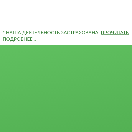
+7(963)455-79-90
10 500 000
* НАША ДЕЯТЕЛЬНОСТЬ ЗАСТРАХОВАНА.
ПРОЧИТАТЬ
/
85 сот.
ПОДРОБНЕЕ...
Квартиры
Сертификаты и
Студии
награды
1-комн.
Отзывы
2-комн.
г. Тюмень, ул. Полетаева, 7
Партнёры
3-комн.
(район Букина)
4-комн. и более
Ипотека
Пансионаты,
Боярских Татьяна Георгиевна
Застройщики
общежития и