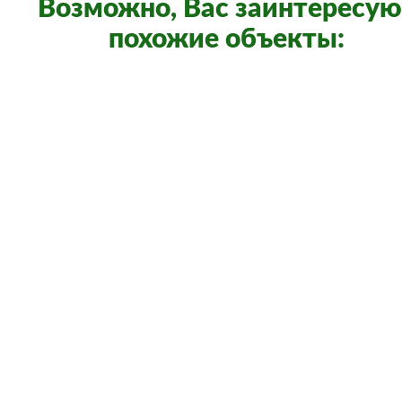
Возможно, Вас заинтересую
похожие объекты:
21 000 000
/
126 сот.
Тюменская область, деревня Ушакова
Боярских Татьяна Георгиевна