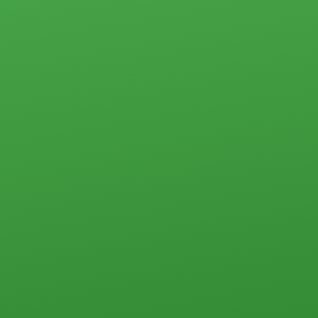
Прочего типа
+7(963)455-79-90
Квартиры
Студии
1-комн.
2-комн.
3-комн.
4-комн. и более
Пансионаты, общежития и прочего типа
Коммерческая недвижимость
Офисы
Склады, базы
Свободного назначения