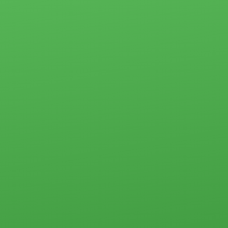
прочего типа
Новости
Коммерческая
Социальные
недвижимость
программы
Офисы
Материнский
Склады, базы
капитал
Свободного
Молодая семья
назначения
Субсидии
Земельные
участки
Стоимость услуг
Прочего типа
Жилая
Загородная
недвижимость
недвижимость
Загородная
недвижимость
Земельные
Коммерческая
участки
недвижимость
Дачи
Контакты
Дома, коттеджи,
таунхаусы
Прочего типа