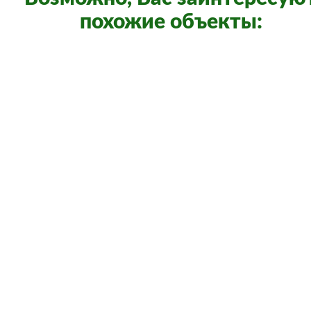
похожие объекты:
4 500 000
/
107 м²
г. Тюмень, ул. Софьи Ковалевской, д. 6
(район Центр Харьковская)
Боярских Татьяна Георгиевна