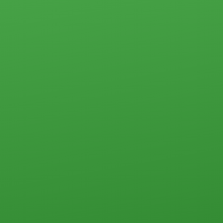
Квартиры
Студии
1-комн.
2-комн.
3-комн.
4-комн. и более
Пансионаты, общежития и прочего типа
Коммерческая недвижимость
Офисы
Склады, базы
Свободного назначения