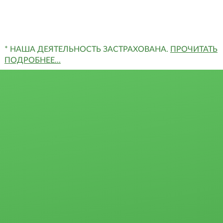
+7(963)455-79-90
* НАША ДЕЯТЕЛЬНОСТЬ ЗАСТРАХОВАНА.
ПРОЧИТАТЬ
ПОДРОБНЕЕ...
Квартиры
Сертификаты и
Студии
награды
1-комн.
Отзывы
2-комн.
Партнёры
3-комн.
4-комн. и более
Ипотека
Пансионаты,
Застройщики
общежития и