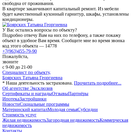
свободна от проживания.
В квартире заканчивают капитальный ремонт. Из мебели
будет качественный кухонный гарнитур, шкафы, установлены
кондиционеры.
У Вас остались вопросы по объекту?
Подробно отвечу Вам на них по телефону, а также покажу
объект в удобное Вам время. Сообщите мне во время звонка
код этого объекта — 14778
+7(963)455-79-90
Пожалуйста,
звоните
с 9-00 до 21-00
Специалист по объекту,
Боярских Татьяна Георгиевна
* Наша деятельность застрахована.
Прочитать подробнее...
Об агентстве Эксклюзив
Сертификаты и награды
Отзывы
Партнёры
Ипотека
Застройщики
Новости
Социальные программы
Материнский капитал
Молодая семья
Субсидии
Стоимость услуг
Жилая недвижимость
Загородная недвижимость
Коммерческая
недвижимость
Контакты