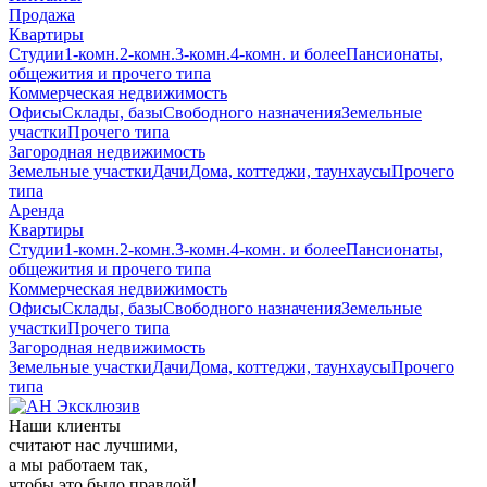
Продажа
Квартиры
Студии
1-комн.
2-комн.
3-комн.
4-комн. и более
Пансионаты,
общежития и прочего типа
Коммерческая недвижимость
Офисы
Склады, базы
Свободного назначения
Земельные
участки
Прочего типа
Загородная недвижимость
Земельные участки
Дачи
Дома, коттеджи, таунхаусы
Прочего
типа
Аренда
Квартиры
Студии
1-комн.
2-комн.
3-комн.
4-комн. и более
Пансионаты,
общежития и прочего типа
Коммерческая недвижимость
Офисы
Склады, базы
Свободного назначения
Земельные
участки
Прочего типа
Загородная недвижимость
Земельные участки
Дачи
Дома, коттеджи, таунхаусы
Прочего
типа
Наши клиенты
считают нас лучшими,
а мы работаем так,
чтобы это было правдой!