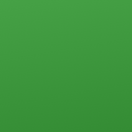
Квартиры
Студии
1-комн.
2-комн.
3-комн.
4-комн. и более
Пансионаты, общежития и прочего типа
Коммерческая недвижимость
Офисы
Склады, базы
Свободного назначения