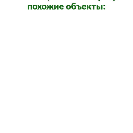
похожие объекты:
45 000
/мес.
/
50 м²
г. Тюмень, ул. Максима Горького, д. 44
(район Гудвин)
Боярских Татьяна Георгиевна
+7(963)455-79-90