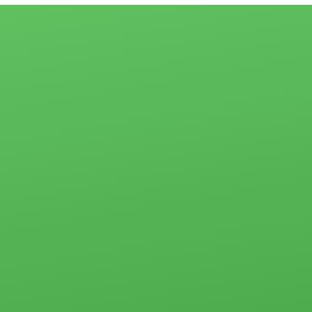
Квартиры
Сертификаты и
Студии
награды
1-комн.
Отзывы
2-комн.
Партнёры
3-комн.
4-комн. и более
Ипотека
Пансионаты,
Застройщики
общежития и
прочего типа
Новости
Коммерческая
Социальные
недвижимость
программы
Офисы
Материнский
Склады, базы
капитал