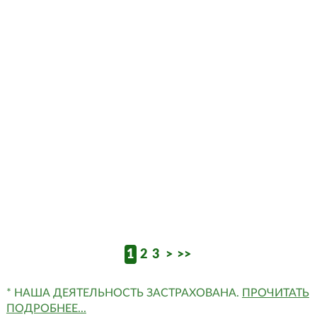
Свердловская область, деревня
Ермолина, ул. Хвойная
Рыкова Вера Васильевна
+79199243698
1
2
3
>
>>
* НАША ДЕЯТЕЛЬНОСТЬ ЗАСТРАХОВАНА.
ПРОЧИТАТЬ
ПОДРОБНЕЕ...