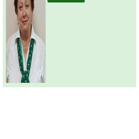
6 000 000
/
60 м²
/
9 сот.