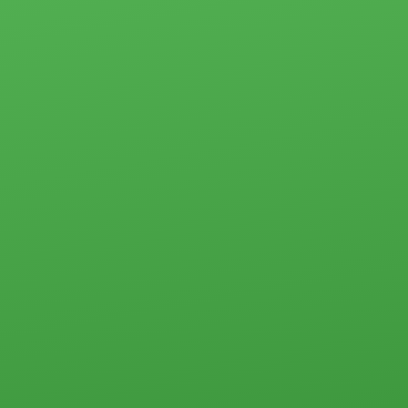
Свободного
Молодая семья
назначения
Субсидии
Земельные
участки
Стоимость услуг
Прочего типа
Жилая
Загородная
недвижимость
недвижимость
Загородная
недвижимость
Земельные
Коммерческая
участки
недвижимость
Дачи
Контакты
Дома, коттеджи,
таунхаусы
Прочего типа