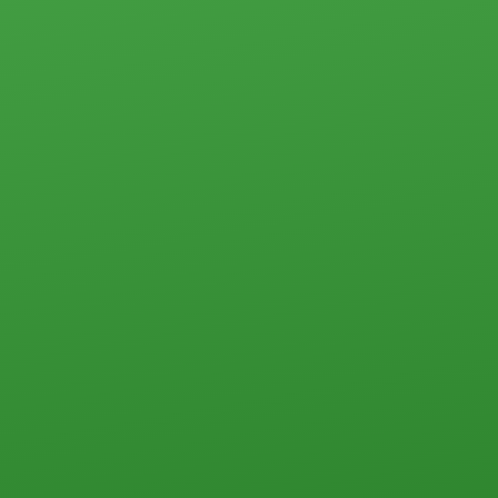
Квартиры
Студии
1-комн.
2-комн.
3-комн.
4-комн. и более
Пансионаты, общежития и прочего типа
Коммерческая недвижимость
Офисы
Склады, базы
Свободного назначения
Земельные участки
Прочего типа
Загородная недвижимость
Земельные участки