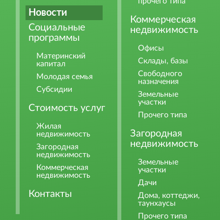
прочего типа
Новости
Коммерческая
Социальные
недвижимость
программы
Офисы
Материнский
Склады, базы
капитал
Свободного
Молодая семья
назначения
Субсидии
Земельные
участки
Стоимость услуг
Прочего типа
Жилая
Загородная
недвижимость
недвижимость
Загородная
недвижимость
Земельные
Коммерческая
участки
недвижимость
Дачи
Контакты
Дома, коттеджи,
таунхаусы
Прочего типа