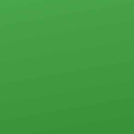
Коммерческая
участки
недвижимость
Дачи
Контакты
Дома, коттеджи,
таунхаусы
Прочего типа
Квартиры
Студии
1-комн.
2-комн.
3-комн.
4-комн. и более
Пансионаты, общежития и прочего типа