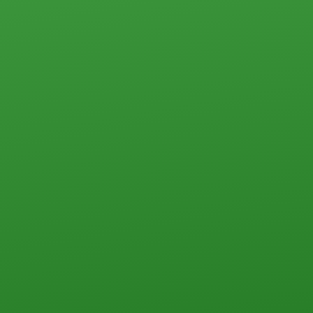
Коммерческая недвижимость
Офисы
Склады, базы
Свободного назначения
Земельные участки
Прочего типа
Загородная недвижимость
Земельные участки
Дачи
Дома, коттеджи, таунхаусы
Прочего типа