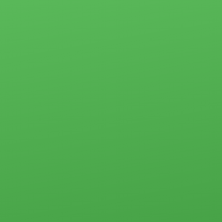
2-комн.
Партнёры
3-комн.
4-комн. и более
Ипотека
Пансионаты,
Застройщики
общежития и
прочего типа
Новости
Коммерческая
Социальные
недвижимость
программы
Офисы
Материнский
Склады, базы
капитал
Свободного
Молодая семья
назначения
Субсидии
Земельные
участки
Стоимость услуг
Прочего типа
Жилая
Загородная
недвижимость
недвижимость
Загородная
недвижимость
Земельные