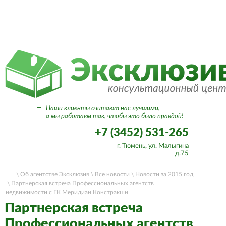
Вход в личный кабинет
—
Наши клиенты считают нас лучшими,
а мы работаем так, чтобы это было правдой!
+7 (3452) 531-265
г. Тюмень, ул. Малыгина
д.75
\ Об агентстве Эксклюзив
\ Все новости
\ Новости за 2015 год
\ Партнерская встреча Профессиональных агентств
недвижимости с ГК Меридиан Констракшн
Партнерская встреча
Профессиональных агентств