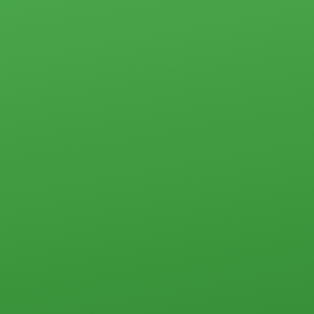
участки
недвижимость
Дачи
Контакты
Дома, коттеджи,
таунхаусы
Прочего типа
Квартиры
Студии
1-комн.
2-комн.
3-комн.
4-комн. и более
Пансионаты, общежития и прочего типа