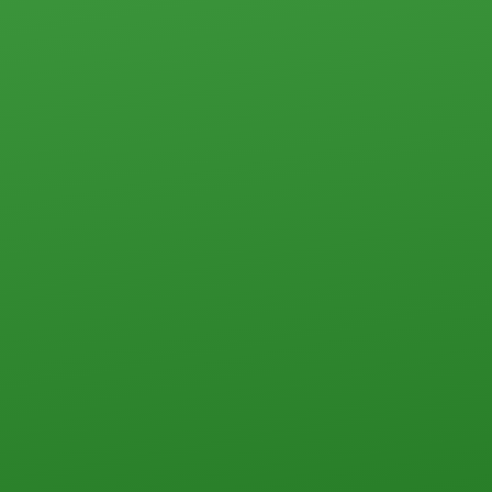
Коммерческая недвижимость
Офисы
Склады, базы
Свободного назначения
Земельные участки
Прочего типа
Загородная недвижимость
Земельные участки
Дачи
Дома, коттеджи, таунхаусы
Прочего типа