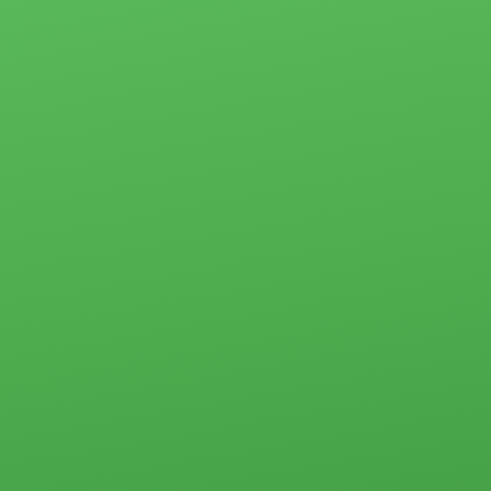
Партнёры
3-комн.
4-комн. и более
Ипотека
Пансионаты,
Застройщики
общежития и
прочего типа
Новости
Коммерческая
Социальные
недвижимость
программы
Офисы
Материнский
Склады, базы
капитал
Свободного
Молодая семья
назначения
Субсидии
Земельные
участки
Стоимость услуг
Прочего типа
Жилая
Загородная
недвижимость
недвижимость
Загородная
недвижимость
Земельные
Коммерческая