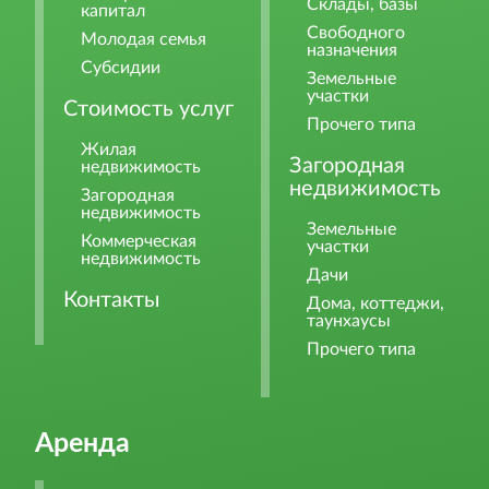
Склады, базы
капитал
Свободного
Молодая семья
назначения
Субсидии
Земельные
участки
Стоимость услуг
Прочего типа
Жилая
Загородная
недвижимость
недвижимость
Загородная
недвижимость
Земельные
Коммерческая
участки
недвижимость
Дачи
Контакты
Дома, коттеджи,
таунхаусы
Прочего типа
Аренда