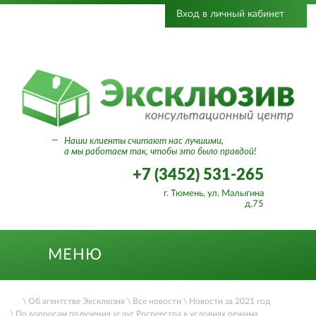
Вход в личный кабинет
—
Наши клиенты считают нас лучшими,
а мы работаем так, чтобы это было правдой!
+7 (3452) 531-265
г. Тюмень, ул. Малыгина
д.75
МЕНЮ
\ Об агентстве Эксклюзив
\ Все новости
\ Новости за 2021 год
\ По вопросам получения услуг Росреестра в условиях режима