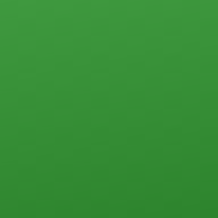
2-комн.
3-комн.
4-комн. и более
Пансионаты, общежития и прочего типа
Коммерческая недвижимость
Офисы
Склады, базы
Свободного назначения
Земельные участки
Прочего типа
Загородная недвижимость
Земельные участки
Дачи
Дома, коттеджи, таунхаусы
Прочего типа