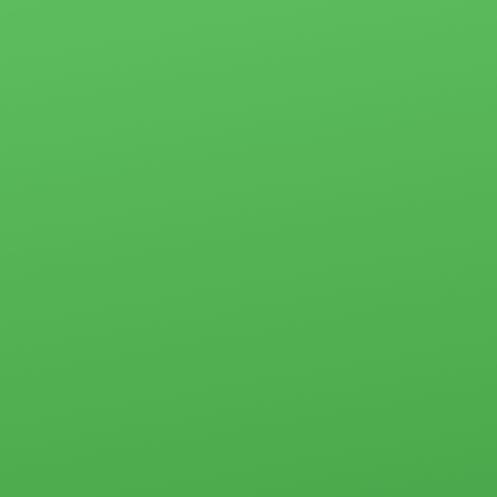
Квартиры
Сертификаты и
Студии
награды
1-комн.
Отзывы
2-комн.
Партнёры
3-комн.
4-комн. и более
Ипотека
Пансионаты,
Застройщики
общежития и
прочего типа
Новости
Коммерческая
Социальные
недвижимость
программы
Офисы
Материнский
Склады, базы
капитал
Свободного
Молодая семья
назначения
Субсидии
Земельные
участки
Стоимость услуг