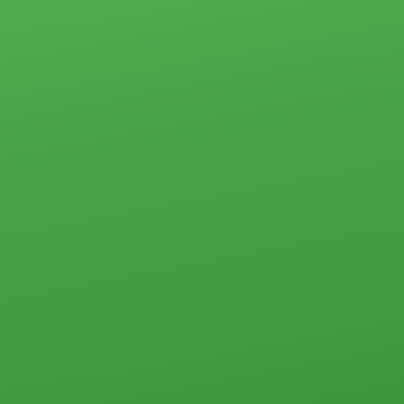
Прочего типа
Жилая
Загородная
недвижимость
недвижимость
Загородная
недвижимость
Земельные
Коммерческая
участки
недвижимость
Дачи
Контакты
Дома, коттеджи,
таунхаусы
Прочего типа
Квартиры
Студии
1-комн.