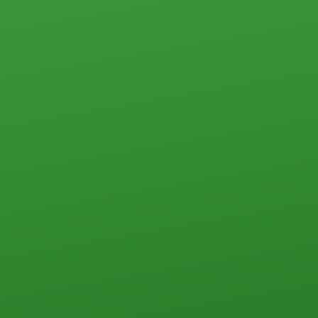
Коммерческая недвижимость
Офисы
Склады, базы
Свободного назначения
Земельные участки
Прочего типа
Загородная недвижимость
Земельные участки
Дачи
Дома, коттеджи, таунхаусы
Прочего типа