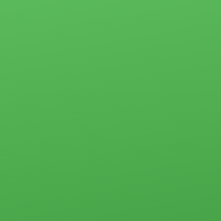
1-комн.
Отзывы
2-комн.
Партнёры
3-комн.
4-комн. и более
Ипотека
Пансионаты,
Застройщики
общежития и
прочего типа
Новости
Коммерческая
Социальные
недвижимость
программы
Офисы
Материнский
Склады, базы
капитал
Свободного
Молодая семья
назначения
Субсидии
Земельные
участки
Стоимость услуг
Прочего типа
Жилая
Загородная
недвижимость
недвижимость
Загородная