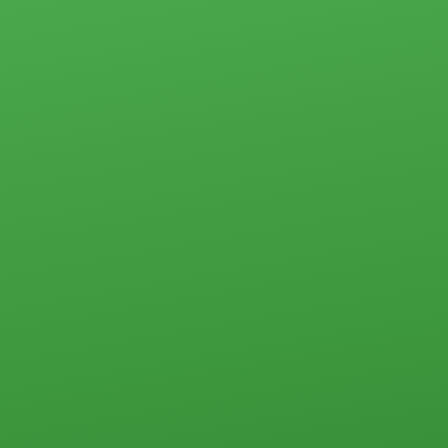
недвижимость
Земельные
Коммерческая
участки
недвижимость
Дачи
Контакты
Дома, коттеджи,
таунхаусы
Прочего типа
Квартиры
Студии
1-комн.
2-комн.
3-комн.
4-комн. и более
Пансионаты, общежития и прочего типа