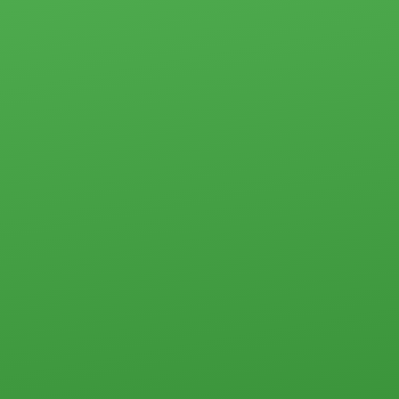
Жилая
Загородная
недвижимость
недвижимость
Загородная
недвижимость
Земельные
Коммерческая
участки
недвижимость
Дачи
Контакты
Дома, коттеджи,
таунхаусы
Прочего типа
Квартиры
Студии
1-комн.
2-комн.