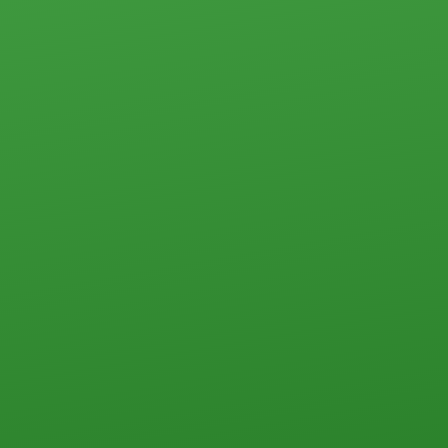
3-комн.
4-комн. и более
Пансионаты, общежития и прочего типа
Коммерческая недвижимость
Офисы
Склады, базы
Свободного назначения
Земельные участки
Прочего типа
Загородная недвижимость
Земельные участки
Дачи
Дома, коттеджи, таунхаусы
Прочего типа