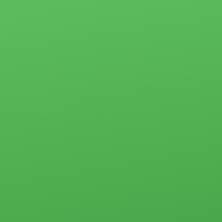
Квартиры
Сертификаты и
Студии
награды
1-комн.
Отзывы
2-комн.
Партнёры
3-комн.
4-комн. и более
Ипотека
Пансионаты,
Застройщики
общежития и
прочего типа
Новости
Коммерческая
Социальные
недвижимость
программы
Офисы
Материнский
Склады, базы
капитал
Свободного
Молодая семья
назначения
Субсидии
Земельные
участки
Стоимость услуг
Прочего типа