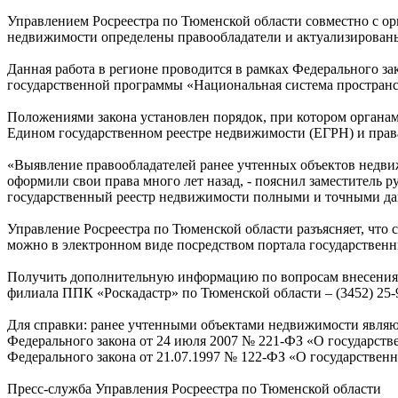
Управлением Росреестра по Тюменской области совместно с ор
недвижимости определены правообладатели и актуализированы с
Данная работа в регионе проводится в рамках Федерального з
государственной программы «Национальная система простран
Положениями закона установлен порядок, при котором органам
Едином государственном реестре недвижимости (ЕГРН) и права
«Выявление правообладателей ранее учтенных объектов недвиж
оформили свои права много лет назад, - пояснил заместитель 
государственный реестр недвижимости полными и точными д
Управление Росреестра по Тюменской области разъясняет, что
можно в электронном виде посредством портала государстве
Получить дополнительную информацию по вопросам внесения с
филиала ППК «Роскадастр» по Тюменской области – (3452) 25-
Для справки: ранее учтенными объектами недвижимости являют
Федерального закона от 24 июля 2007 № 221-ФЗ «О государствен
Федерального закона от 21.07.1997 № 122-ФЗ «О государствен
Пресс-служба Управления Росреестра по Тюменской области