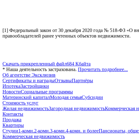
[1] Федеральный закон от 30 декабря 2020 года № 518-ФЗ «О 
правообладателей ранее учтенных объектов недвижимости.
Скачать прикрепленный файл
684 Кбайта
* Наша деятельность застрахована.
Прочитать подробнее...
Об агентстве Эксклюзив
Сертификаты и награды
Отзывы
Партнёры
Ипотека
Застройщики
Новости
Социальные программы
Материнский капитал
Молодая семья
Субсидии
Стоимость услуг
Жилая недвижимость
Загородная недвижимость
Коммерческая 
Контакты
Продажа
Квартиры
Студии
1-комн.
2-комн.
3-комн.
4-комн. и более
Пансионаты, обще
Коммерческая недвижимость