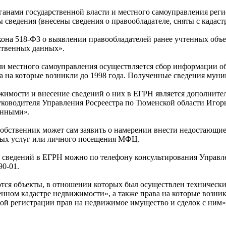
ганами государственной власти и местного самоуправления реги
ведения (внесены сведения о правообладателе, сняты с кадастр
акона 518-ФЗ о выявлении правообладателей ранее учтенных объ
ственных данных».
и местного самоуправления осуществляется сбор информации об
 на которые возникли до 1998 года. Полученные сведения муни
имости и внесение сведений о них в ЕГРН является дополнител
руководителя Управления Росреестра по Тюменской области Игорь
анными».
 собственник может сам заявить о намерении внести недостающи
нных услуг или личного посещения МФЦ.
ведений в ЕГРН можно по телефону консультирования Управлени
90-01.
ся объекты, в отношении которых был осуществлен технический
ном кадастре недвижимости», а также права на которые возникли
ной регистрации прав на недвижимое имущество и сделок с ним»